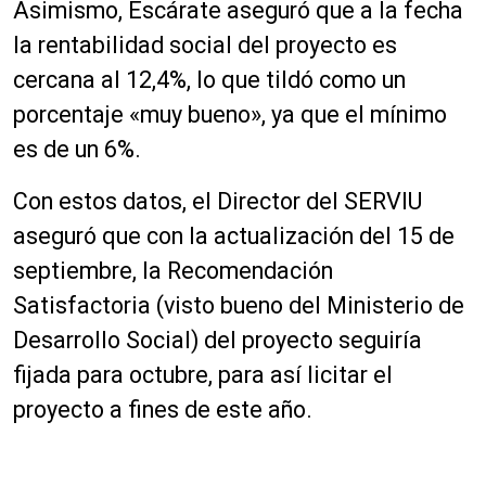
Asimismo, Escárate aseguró que a la fecha
p
r
la rentabilidad social del proyecto es
o
cercana al 12,4%, lo que tildó como un
d
porcentaje «muy bueno», ya que el mínimo
u
c
es de un 6%.
t
o
Con estos datos, el Director del SERVIU
r
aseguró que con la actualización del 15 de
d
septiembre, la Recomendación
e
a
Satisfactoria (visto bueno del Ministerio de
u
Desarrollo Social) del proyecto seguiría
d
fijada para octubre, para así licitar el
i
o
proyecto a fines de este año.