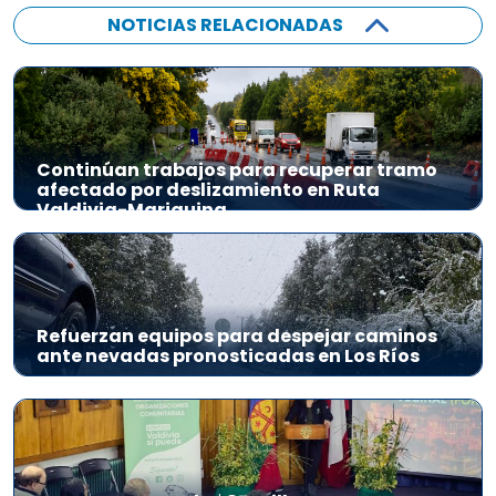
NOTICIAS RELACIONADAS
Continúan trabajos para recuperar tramo
afectado por deslizamiento en Ruta
Valdivia-Mariquina
Refuerzan equipos para despejar caminos
ante nevadas pronosticadas en Los Ríos