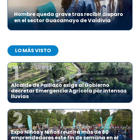
Hombre queda grave tras recibir disparo
en el sector Guacamayo de Valdivia
LO MÁS VISTO
1
Alcalde de Paillaco exige al Gobierno
decretar Emergencia Agrícola por intensas
lluvias
2
Expo Niños y Niñas reunirá más de 60
emprendedores este fin de semana en el