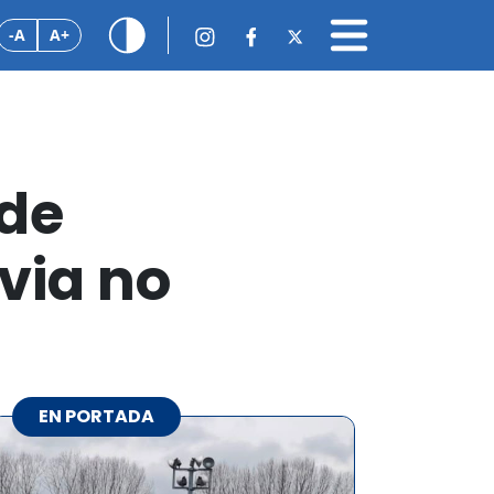
-A
A+
 de
via no
EN PORTADA