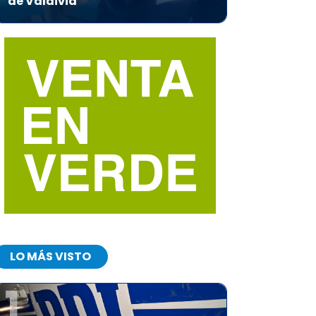
de Valdivia
LO MÁS VISTO
1