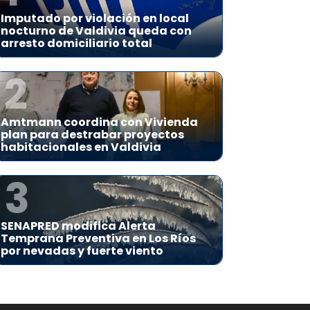
Imputado por violación en local
nocturno de Valdivia queda con
arresto domiciliario total
2
Amtmann coordina con Vivienda
plan para destrabar proyectos
habitacionales en Valdivia
3
SENAPRED modifica Alerta
Temprana Preventiva en Los Ríos
por nevadas y fuerte viento