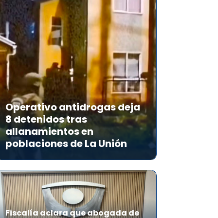
Operativo antidrogas deja
8 detenidos tras
allanamientos en
poblaciones de La Unión
Fiscalía aclara que abogada de