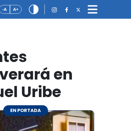
-A
A+
ntes
everará en
el Uribe
EN PORTADA