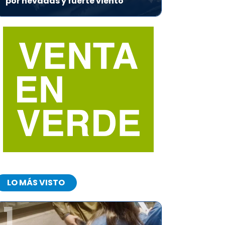
por nevadas y fuerte viento
LO MÁS VISTO
1