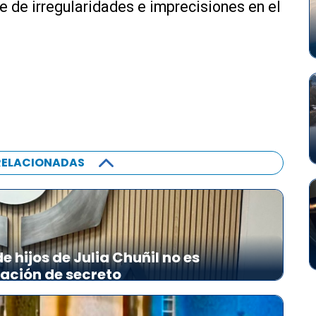
e de irregularidades e imprecisiones en el
RELACIONADAS
 hijos de Julia Chuñil no es
lación de secreto