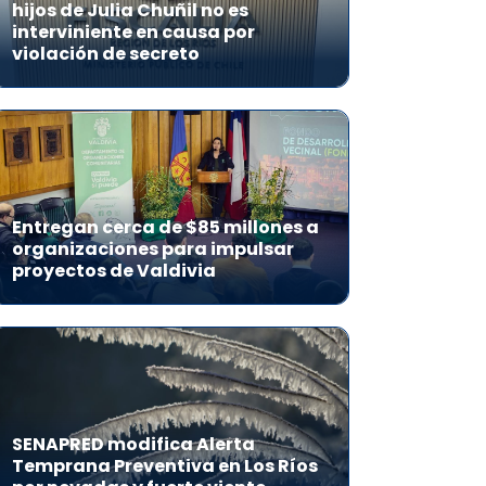
hijos de Julia Chuñil no es
interviniente en causa por
violación de secreto
Entregan cerca de $85 millones a
organizaciones para impulsar
proyectos de Valdivia
SENAPRED modifica Alerta
Temprana Preventiva en Los Ríos