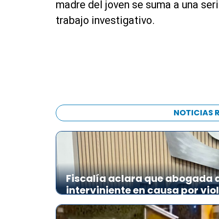
madre del joven se suma a una seri
trabajo investigativo.
NOTICIAS 
Fiscalía aclara que abogada de
interviniente en causa por vio