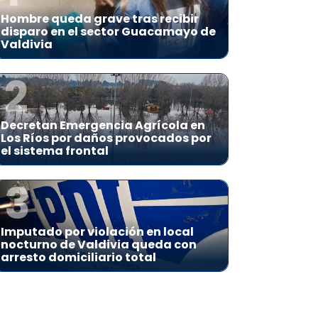
Hombre queda grave tras recibir
disparo en el sector Guacamayo de
Valdivia
2
Decretan Emergencia Agrícola en
Los Ríos por daños provocados por
el sistema frontal
3
Imputado por violación en local
nocturno de Valdivia queda con
arresto domiciliario total