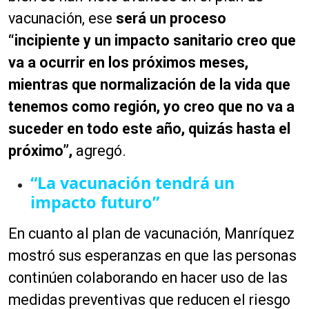
o
vacunación, ese
será un proceso
d
“incipiente y un impacto sanitario creo que
u
c
va a ocurrir en los próximos meses,
t
mientras que normalización de la vida que
o
tenemos como región, yo creo que no va a
r
d
suceder en todo este año, quizás hasta el
e
próximo”,
agregó.
a
u
“La vacunación tendrá un
d
impacto futuro”
i
o
En cuanto al plan de vacunación, Manríquez
mostró sus esperanzas en que las personas
continúen colaborando en hacer uso de las
medidas preventivas que reducen el riesgo