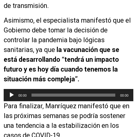
de transmisión.
Asimismo, el especialista manifestó que el
Gobierno debe tomar la decisión de
controlar la pandemia bajo lógicas
sanitarias, ya que
la vacunación que se
está desarrollando “tendrá un impacto
futuro y es hoy día cuando tenemos la
situación más compleja”.
R
00:00
00:00
e
Para finalizar, Manríquez manifestó que en
p
r
las próximas semanas se podría sostener
o
una tendencia a la estabilización en los
d
casos de COVID-19.
u