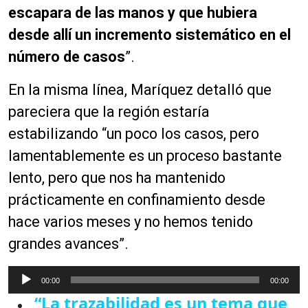
escapara de las manos y que hubiera
desde allí un incremento sistemático en el
número de casos
”.
En la misma línea, Maríquez detalló que
pareciera que la región estaría
estabilizando “un poco los casos, pero
lamentablemente es un proceso bastante
lento, pero que nos ha mantenido
prácticamente en confinamiento desde
hace varios meses y no hemos tenido
grandes avances”.
R
00:00
00:00
e
“La trazabilidad es un tema que
p