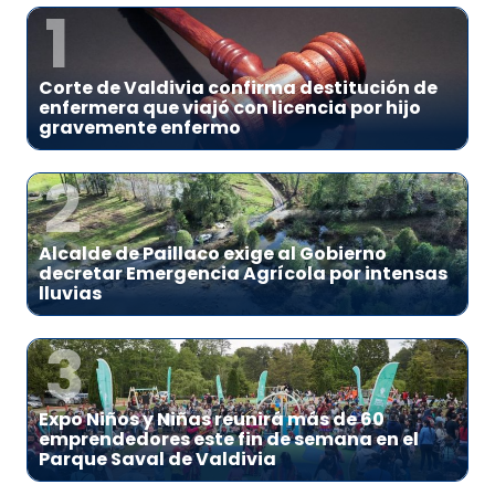
1
Corte de Valdivia confirma destitución de
enfermera que viajó con licencia por hijo
gravemente enfermo
2
Alcalde de Paillaco exige al Gobierno
decretar Emergencia Agrícola por intensas
lluvias
3
Expo Niños y Niñas reunirá más de 60
emprendedores este fin de semana en el
Parque Saval de Valdivia