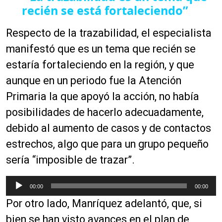
recién se está fortaleciendo”
r
o
Respecto de la trazabilidad, el especialista
d
u
manifestó que es un tema que recién se
c
estaría fortaleciendo en la región, y que
t
aunque en un periodo fue la Atención
o
r
Primaria la que apoyó la acción, no había
d
posibilidades de hacerlo adecuadamente,
e
debido al aumento de casos y de contactos
a
u
estrechos, algo que para un grupo pequeño
d
sería “imposible de trazar”.
i
o
R
00:00
00:00
e
Por otro lado, Manríquez adelantó, que, si
p
r
bien se han visto avances en el plan de