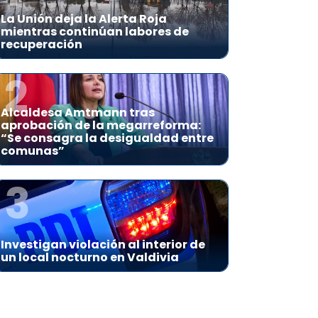
La Unión deja la Alerta Roja
mientras continúan labores de
recuperación
2
Alcaldesa Amtmann tras
aprobación de la megarreforma:
“Se consagra la desigualdad entre
comunas”
3
Investigan violación al interior de
un local nocturno en Valdivia