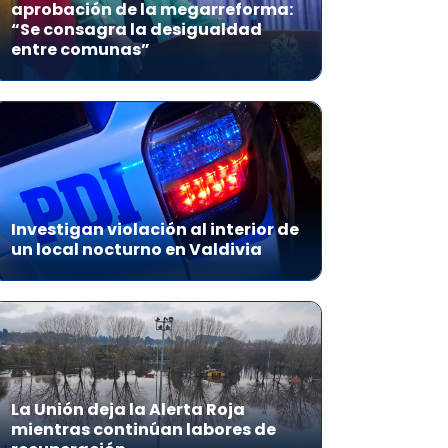
aprobación de la megarreforma:
“Se consagra la desigualdad
entre comunas”
Investigan violación al interior de
un local nocturno en Valdivia
La Unión deja la Alerta Roja
mientras continúan labores de