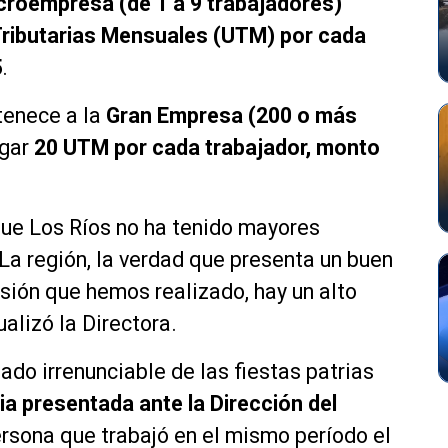
croempresa (de 1 a 9 trabajadores)
Tributarias Mensuales (UTM) por cada
5
.
tenece a la
Gran Empresa (200 o más
agar
20 UTM por cada trabajador, monto
ue Los Ríos no ha tenido mayores
“La región, la verdad que presenta un buen
usión que hemos realizado, hay un alto
alizó la Directora.
do irrenunciable de las fiestas patrias
a presentada ante la Dirección del
ersona que trabajó en el mismo período el