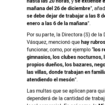
hasta las 20 horas
, y
se extiende e
mañana del 26 de diciembre
”, aña
se debe dejar de trabajar a las 8 d
enero a las 6 de la mañana
”.
Por su parte, la Directora (S) de la
Vásquez, mencionó que
hay rubro
funcionar, como, por ejemplo “
los r
gimnasios, los clubes nocturnos, l
propios dueños, los bazares, nego
las villas, donde trabajan en famil
atendiendo el mesón
”.
Las multas que se aplican para qu
dependerá de la cantidad de trabaj