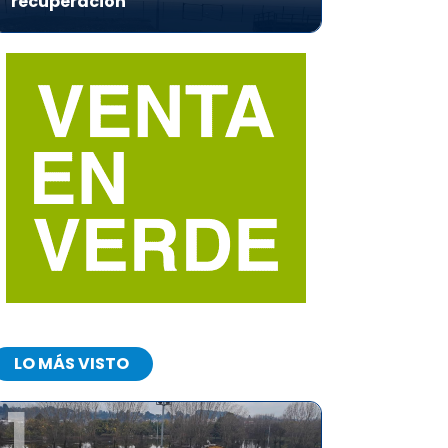
recuperación
LO MÁS VISTO
1