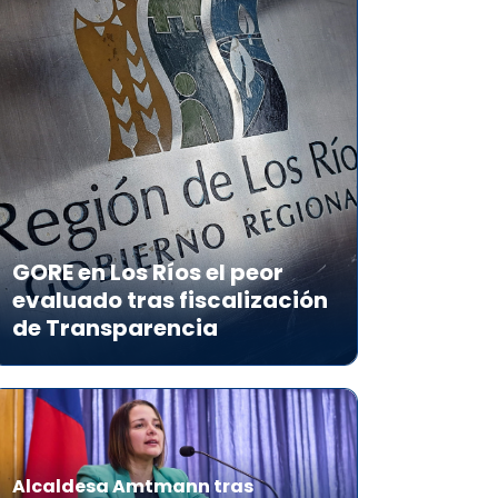
GORE en Los Ríos el peor
evaluado tras fiscalización
de Transparencia
Alcaldesa Amtmann tras