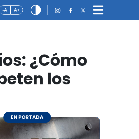
-A
A+
Ríos: ¿Cómo
peten los
EN PORTADA