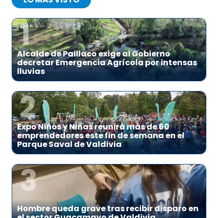
1
Alcalde de Paillaco exige al Gobierno
decretar Emergencia Agrícola por intensas
lluvias
2
Expo Niños y Niñas reunirá más de 60
emprendedores este fin de semana en el
Parque Saval de Valdivia
3
Hombre queda grave tras recibir disparo en
el sector Guacamayo de Valdivia