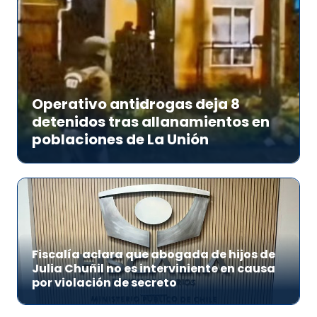
Operativo antidrogas deja 8
detenidos tras allanamientos en
poblaciones de La Unión
Fiscalía aclara que abogada de hijos de
Julia Chuñil no es interviniente en causa
por violación de secreto