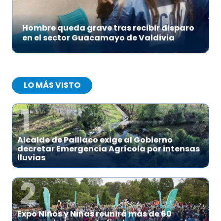
Hombre queda grave tras recibir disparo
en el sector Guacamayo de Valdivia
LO MÁS VISTO
1
Alcalde de Paillaco exige al Gobierno
decretar Emergencia Agrícola por intensas
lluvias
2
Expo Niños y Niñas reunirá más de 60