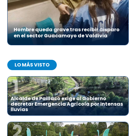
Hombre queda grave tras recibir disparo
en el sector Guacamayo de Valdivia
LO MÁS VISTO
1
Alcalde de Paillaco exige al Gobierno
decretar Emergencia Agrícola por intensas
lluvias
2