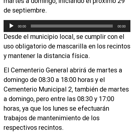
martes a domingo, iniciando el próximo 29
de septiembre.
R
00:00
00:00
e
Desde el municipio local, se cumplir con el
p
r
uso obligatorio de mascarilla en los recintos
o
y mantener la distancia física.
d
u
El Cementerio General abrirá de martes a
c
domingo de 08:30 a 18:00 horas y el
t
o
Cementerio Municipal 2, también de martes
r
a domingo, pero entre las 08:30 y 17:00
d
horas, ya que los lunes se efectuarán
e
a
trabajos de mantenimiento de los
u
respectivos recintos.
d