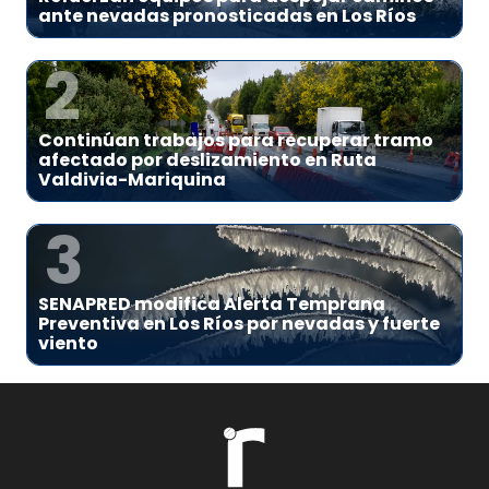
ante nevadas pronosticadas en Los Ríos
2
Continúan trabajos para recuperar tramo
afectado por deslizamiento en Ruta
Valdivia-Mariquina
3
SENAPRED modifica Alerta Temprana
Preventiva en Los Ríos por nevadas y fuerte
viento