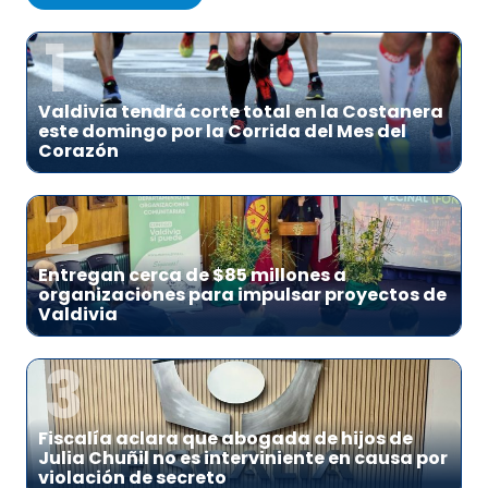
1
Valdivia tendrá corte total en la Costanera
este domingo por la Corrida del Mes del
Corazón
2
Entregan cerca de $85 millones a
organizaciones para impulsar proyectos de
Valdivia
3
Fiscalía aclara que abogada de hijos de
Julia Chuñil no es interviniente en causa por
violación de secreto