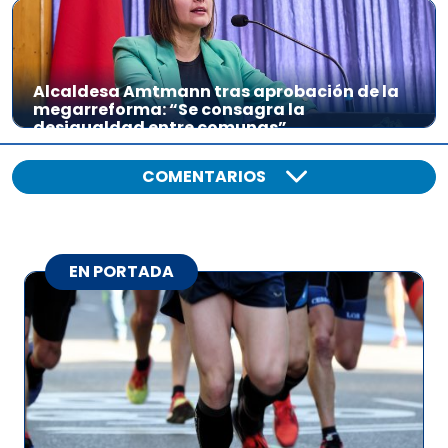
Alcaldesa Amtmann tras aprobación de la
megarreforma: “Se consagra la
desigualdad entre comunas”
COMENTARIOS
EN PORTADA