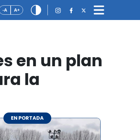
-A
A+
es en un plan
ra la
EN PORTADA