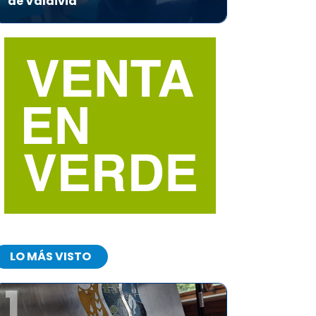
de Valdivia
LO MÁS VISTO
1