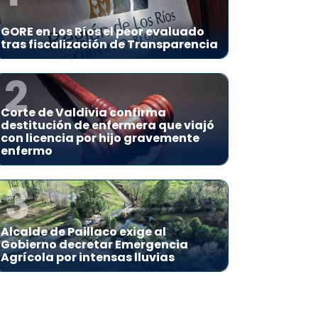
GORE en Los Ríos el peor evaluado
tras fiscalización de Transparencia
2
Corte de Valdivia confirma
destitución de enfermera que viajó
con licencia por hijo gravemente
enfermo
3
Alcalde de Paillaco exige al
Gobierno decretar Emergencia
Agrícola por intensas lluvias