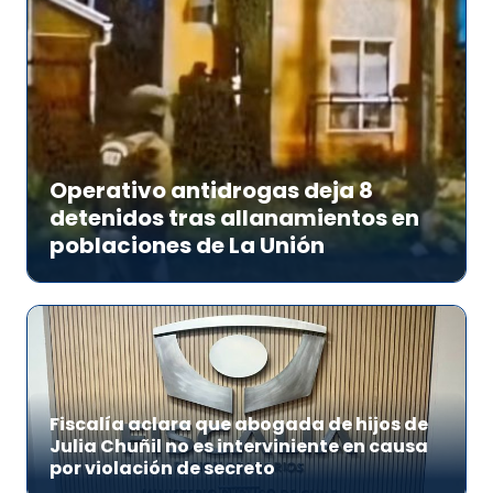
Operativo antidrogas deja 8
detenidos tras allanamientos en
poblaciones de La Unión
Fiscalía aclara que abogada de hijos de
Julia Chuñil no es interviniente en causa
por violación de secreto