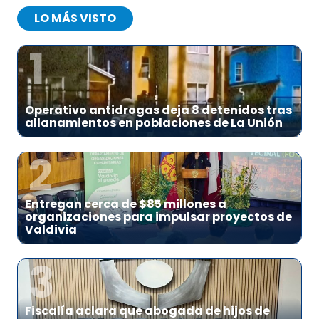
LO MÁS VISTO
1
Operativo antidrogas deja 8 detenidos tras
allanamientos en poblaciones de La Unión
2
Entregan cerca de $85 millones a
organizaciones para impulsar proyectos de
Valdivia
3
Fiscalía aclara que abogada de hijos de