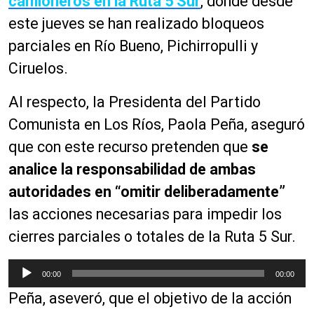
camioneros en la Ruta 5 Sur
, donde desde
este jueves se han realizado bloqueos
parciales en Río Bueno, Pichirropulli y
Ciruelos.
Al respecto, la Presidenta del Partido
Comunista en Los Ríos, Paola Peña, aseguró
que con este recurso pretenden que
se
analice la responsabilidad de ambas
autoridades en “omitir deliberadamente”
las acciones necesarias para impedir los
cierres parciales o totales de la Ruta 5 Sur.
R
00:00
00:00
e
Peña, aseveró, que el objetivo de la acción
p