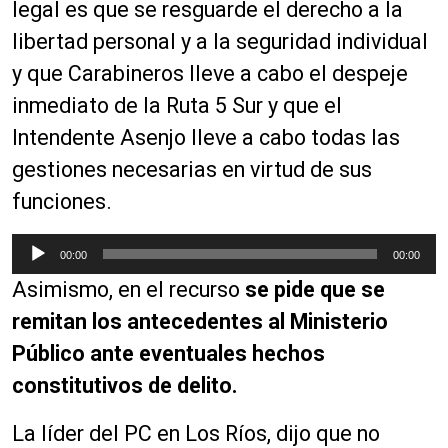
r
legal es que se resguarde el derecho a la
o
libertad personal y a la seguridad individual
d
y que Carabineros lleve a cabo el despeje
u
c
inmediato de la Ruta 5 Sur y que el
t
Intendente Asenjo lleve a cabo todas las
o
gestiones necesarias en virtud de sus
r
d
funciones.
e
a
R
00:00
00:00
u
e
Asimismo, en el recurso
se pide que se
d
p
i
r
remitan los antecedentes al Ministerio
o
o
Público ante eventuales hechos
d
constitutivos de delito.
u
c
La líder del PC en Los Ríos, dijo que no
t