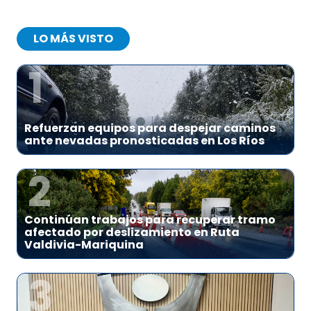
LO MÁS VISTO
1
Refuerzan equipos para despejar caminos
ante nevadas pronosticadas en Los Ríos
2
Continúan trabajos para recuperar tramo
afectado por deslizamiento en Ruta
Valdivia-Mariquina
3