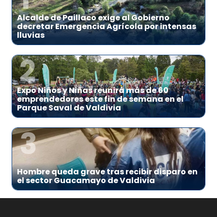
Alcalde de Paillaco exige al Gobierno
decretar Emergencia Agrícola por intensas
lluvias
2
Expo Niños y Niñas reunirá más de 60
emprendedores este fin de semana en el
Parque Saval de Valdivia
3
Hombre queda grave tras recibir disparo en
el sector Guacamayo de Valdivia