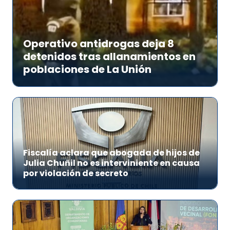
Operativo antidrogas deja 8
detenidos tras allanamientos en
poblaciones de La Unión
Fiscalía aclara que abogada de hijos de
Julia Chuñil no es interviniente en causa
por violación de secreto