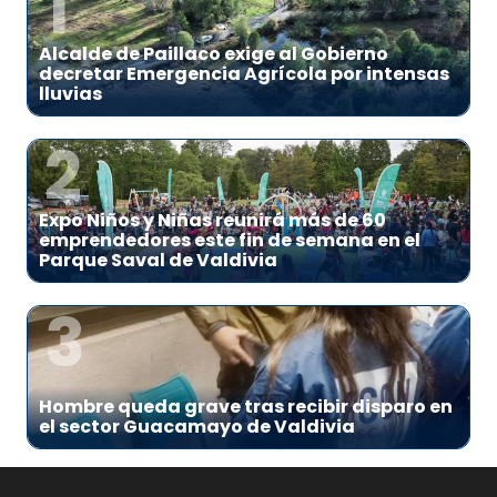
1
Alcalde de Paillaco exige al Gobierno
decretar Emergencia Agrícola por intensas
lluvias
2
Expo Niños y Niñas reunirá más de 60
emprendedores este fin de semana en el
Parque Saval de Valdivia
3
Hombre queda grave tras recibir disparo en
el sector Guacamayo de Valdivia