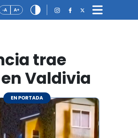
-A
A+
cia trae
en Valdivia
EN PORTADA