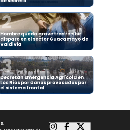
de secreto
2
Hombre queda grave tras recibir
disparo en el sector Guacamayo de
Valdivia
3
Decretan Emergencia Agrícola en
Los Ríos por daños provocados por
el sistema frontal
os.