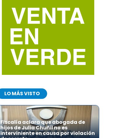
LO MÁS VISTO
1
Fiscalía aclara que abogada de
hijos de Julia Chuñil no es
interviniente en causa por violación