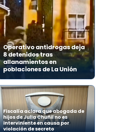
Operativo antidrogas deja
8 detenidos tras
allanamientos en
poblaciones de La Unión
Fiscalía aclara que abogada de
hijos de Julia Chuñil no es
interviniente en causa por
violación de secreto