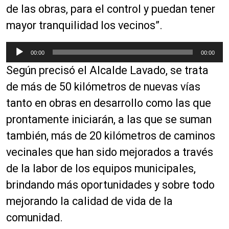
de las obras, para el control y puedan tener
mayor tranquilidad los vecinos”.
R
00:00
00:00
e
Según precisó el Alcalde Lavado, se trata
p
r
de más de 50 kilómetros de nuevas vías
o
tanto en obras en desarrollo como las que
d
prontamente iniciarán, a las que se suman
u
c
también, más de 20 kilómetros de caminos
t
vecinales que han sido mejorados a través
o
de la labor de los equipos municipales,
r
d
brindando más oportunidades y sobre todo
e
mejorando la calidad de vida de la
a
comunidad.
u