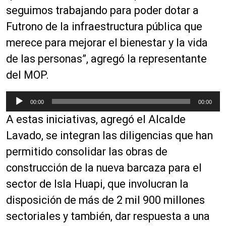
seguimos trabajando para poder dotar a
Futrono de la infraestructura pública que
merece para mejorar el bienestar y la vida
de las personas”, agregó la representante
del MOP.
R
00:00
00:00
e
A estas iniciativas, agregó el Alcalde
p
r
Lavado, se integran las diligencias que han
o
permitido consolidar las obras de
d
construcción de la nueva barcaza para el
u
c
sector de Isla Huapi, que involucran la
t
disposición de más de 2 mil 900 millones
o
sectoriales y también, dar respuesta a una
r