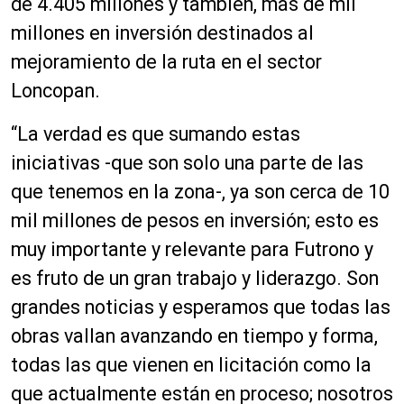
de 4.405 millones y también, más de mil
r
d
millones en inversión destinados al
e
mejoramiento de la ruta en el sector
a
Loncopan.
u
d
“La verdad es que sumando estas
i
o
iniciativas -que son solo una parte de las
que tenemos en la zona-, ya son cerca de 10
mil millones de pesos en inversión; esto es
muy importante y relevante para Futrono y
es fruto de un gran trabajo y liderazgo. Son
grandes noticias y esperamos que todas las
obras vallan avanzando en tiempo y forma,
todas las que vienen en licitación como la
que actualmente están en proceso; nosotros