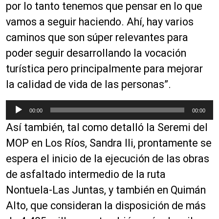
por lo tanto tenemos que pensar en lo que
vamos a seguir haciendo. Ahí, hay varios
caminos que son súper relevantes para
poder seguir desarrollando la vocación
turística pero principalmente para mejorar
la calidad de vida de las personas”.
R
00:00
00:00
e
Así también, tal como detalló la Seremi del
p
r
MOP en Los Ríos, Sandra Ili, prontamente se
o
espera el inicio de la ejecución de las obras
d
de asfaltado intermedio de la ruta
u
c
Nontuela-Las Juntas, y también en Quimán
t
Alto, que consideran la disposición de más
o