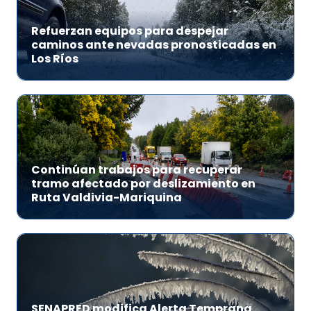
Refuerzan equipos para despejar
caminos ante nevadas pronosticadas en
Los Ríos
Continúan trabajos para recuperar
tramo afectado por deslizamiento en
Ruta Valdivia-Mariquina
SENAPRED modifica Alerta Temprana