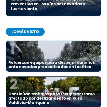
Preventiva en Los Ríos por nevadas y
fuerte viento
LO MÁS VISTO
1
Refuerzan equipos para despejar caminos
ante nevadas pronosticadas en Los Ríos
2
Continúan trabajos para recuperar tramo
afectado por deslizamiento en Ruta
Valdivia-Mariquina