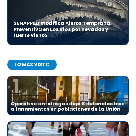
SENAPRED modifica Alerta Temprana
Preventiva en Los Ríos por nevadas y
fuerte viento
LO MÁS VISTO
1
Operativo antidrogas deja 8 detenidos tras
allanamientos en poblaciones de La Unión
2