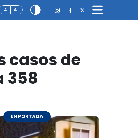
-A
A+
s casos de
a 358
EN PORTADA