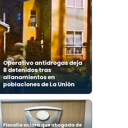
Operativo antidrogas deja
8 detenidos tras
allanamientos en
poblaciones de La Unión
Fiscalía aclara que abogada de