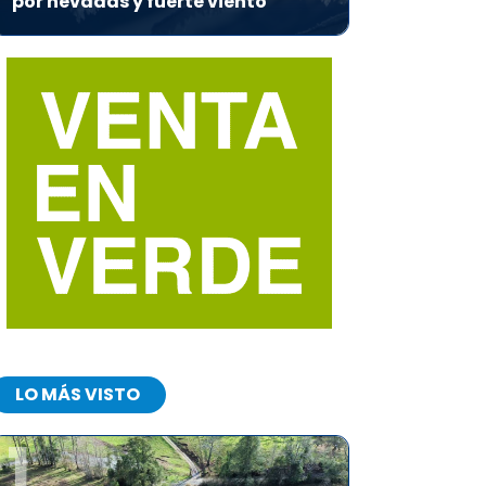
por nevadas y fuerte viento
LO MÁS VISTO
1