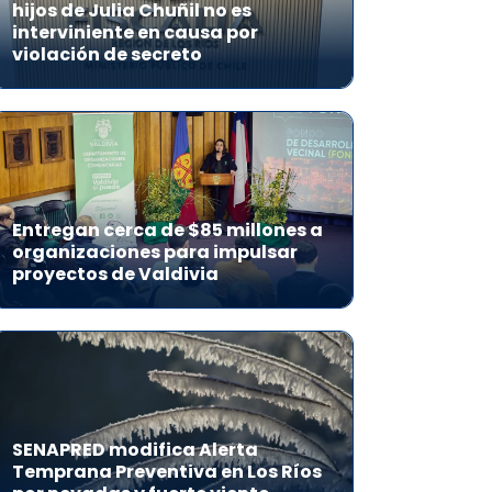
hijos de Julia Chuñil no es
interviniente en causa por
violación de secreto
Entregan cerca de $85 millones a
organizaciones para impulsar
proyectos de Valdivia
SENAPRED modifica Alerta
Temprana Preventiva en Los Ríos