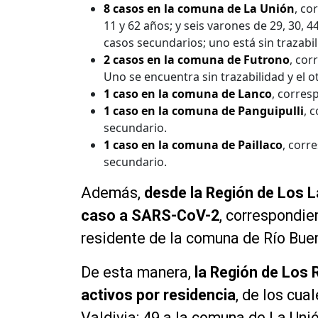
8 casos en la comuna de La Unión
, co
11 y 62 años; y seis varones de 29, 30, 4
casos secundarios; uno está sin trazabil
2 casos en la comuna de Futrono
, cor
Uno se encuentra sin trazabilidad y el o
1 caso en la comuna de Lanco
, corres
1 caso en la comuna de Panguipulli
, 
secundario.
1 caso en la comuna de Paillaco
, corr
secundario.
Además,
desde la Región de Los L
caso a SARS-CoV-2
, correspondie
residente de la comuna de Río Bue
De esta manera,
la Región de Los 
activos por residencia
, de los cu
Valdivia; 49 a la comuna de La Uni