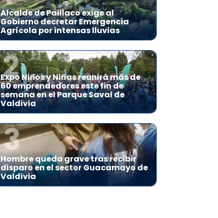
Alcalde de Paillaco exige al
Gobierno decretar Emergencia
Agrícola por intensas lluvias
2
Expo Niños y Niñas reunirá más de
60 emprendedores este fin de
semana en el Parque Saval de
Valdivia
3
Hombre queda grave tras recibir
disparo en el sector Guacamayo de
Valdivia