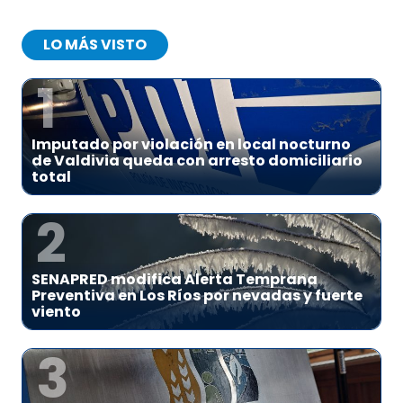
LO MÁS VISTO
1
Imputado por violación en local nocturno
de Valdivia queda con arresto domiciliario
total
2
SENAPRED modifica Alerta Temprana
Preventiva en Los Ríos por nevadas y fuerte
viento
3