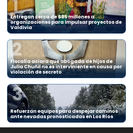
1
Entregan cerca de $85 millones a
organizaciones para impulsar proyectos de
Valdivia
2
Fiscalía aclara que abogada de hijos de
Julia Chuñil no es interviniente en causa por
violación de secreto
3
Refuerzan equipos para despejar caminos
ante nevadas pronosticadas en Los Ríos