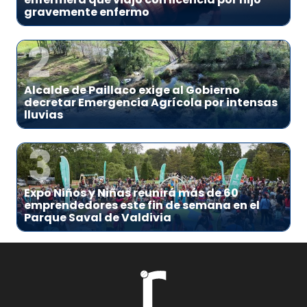
gravemente enfermo
2
Alcalde de Paillaco exige al Gobierno
decretar Emergencia Agrícola por intensas
lluvias
3
Expo Niños y Niñas reunirá más de 60
emprendedores este fin de semana en el
Parque Saval de Valdivia