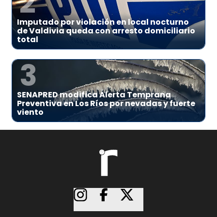
2
Imputado por violación en local nocturno
de Valdivia queda con arresto domiciliario
total
3
SENAPRED modifica Alerta Temprana
Preventiva en Los Ríos por nevadas y fuerte
viento