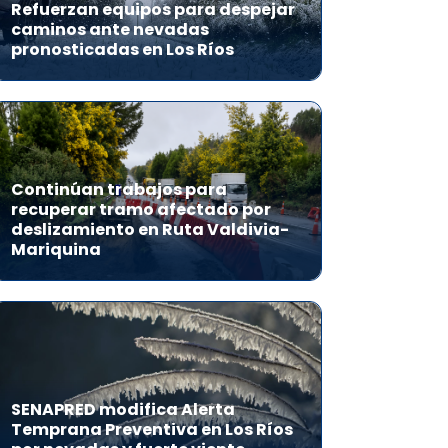
Refuerzan equipos para despejar
caminos ante nevadas
pronosticadas en Los Ríos
Continúan trabajos para
recuperar tramo afectado por
deslizamiento en Ruta Valdivia-
Mariquina
SENAPRED modifica Alerta
Temprana Preventiva en Los Ríos