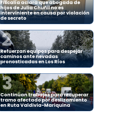
Fiscalía aclara que abogada de
hijos de Julia Chuñil no es
interviniente en causa por violación
de secreto
2
Refuerzan equipos para despejar
caminos ante nevadas
pronosticadas en Los Ríos
3
Continúan trabajos para recuperar
tramo afectado por deslizamiento
en Ruta Valdivia-Mariquina