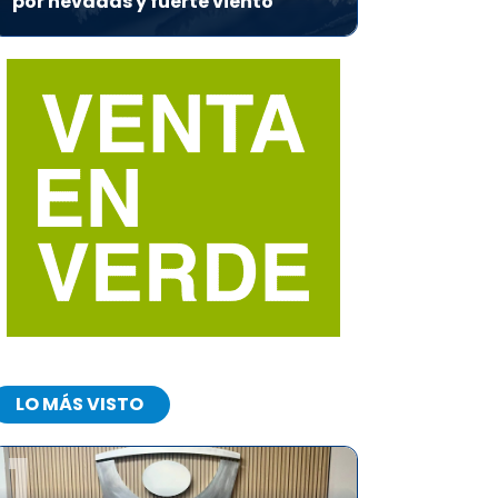
por nevadas y fuerte viento
LO MÁS VISTO
1