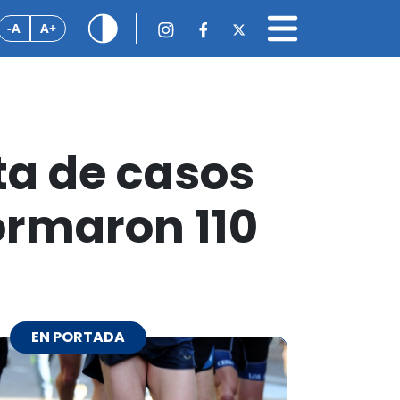
-A
A+
lta de casos
formaron 110
EN PORTADA