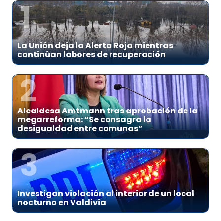
1
La Unión deja la Alerta Roja mientras
continúan labores de recuperación
2
Alcaldesa Amtmann tras aprobación de la
megarreforma: “Se consagra la
desigualdad entre comunas”
3
Investigan violación al interior de un local
nocturno en Valdivia