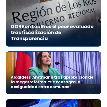
GORE en Los Ríos el peor evaluado
tras fiscalización de
Transparencia
Alcaldesa Amtmann tras aprobación de
la megarreforma: “Se consagra la
desigualdad entre comunas”