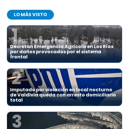
LO MÁS VISTO
1
Decretan Emergencia Agrícola en Los Ríos
por daños provocados por el sistema
frontal
2
Imputado por violación en local nocturno
de Valdivia queda con arresto domiciliario
total
3