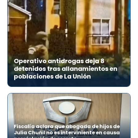
Operativo antidrogas deja 8
detenidos tras allanamientos en
poblaciones de La Unión
Fiscalía aclara que abogada de hijos de
Julia Chuñil no es interviniente en causa