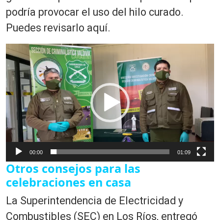
podría provocar el uso del hilo curado.
Puedes revisarlo aquí.
R
e
p
r
o
d
u
c
t
00:00
01:09
o
Otros consejos para las
r
d
celebraciones en casa
e
La Superintendencia de Electricidad y
v
í
Combustibles (SEC) en Los Ríos, entregó