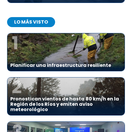
LO MÁS VISTO
1
Planificar una infraestructura resiliente
2
Pronostican vientos de hasta 80 km/h en la
Región de los Ríos y emiten aviso
meteorológico
3