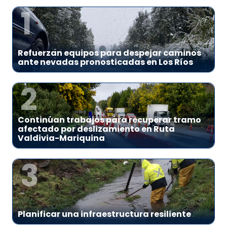
1
Refuerzan equipos para despejar caminos
ante nevadas pronosticadas en Los Ríos
2
Continúan trabajos para recuperar tramo
afectado por deslizamiento en Ruta
Valdivia-Mariquina
3
Planificar una infraestructura resiliente