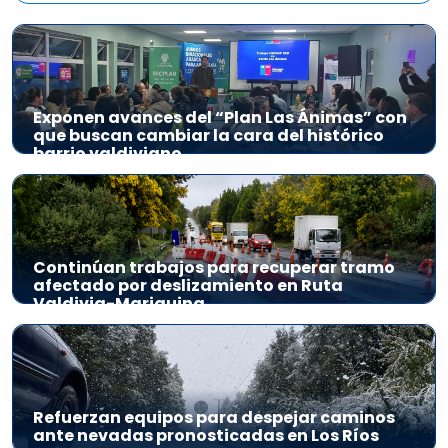
Exponen avances del “Plan Las Ánimas” con
que buscan cambiar la cara del histórico
barrio valdiviano
Continúan trabajos para recuperar tramo
afectado por deslizamiento en Ruta
Valdivia-Mariquina
Refuerzan equipos para despejar caminos
ante nevadas pronosticadas en Los Ríos