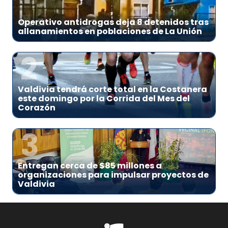
Operativo antidrogas deja 8 detenidos tras
allanamientos en poblaciones de La Unión
2
Valdivia tendrá corte total en la Costanera
este domingo por la Corrida del Mes del
Corazón
3
Entregan cerca de $85 millones a
organizaciones para impulsar proyectos de
Valdivia