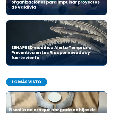
organizaciones para impulsar proyectos
de Valdivia
SENAPRED modifica Alerta Temprana
Preventiva en Los Ríos por nevadas y
fuerte viento
LO MÁS VISTO
1
Fiscalía aclara que abogada de hijos de