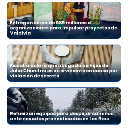
1
Entregan cerca de $85 millones a
organizaciones para impulsar proyectos de
Valdivia
2
Fiscalía aclara que abogada de hijos de
Julia Chuñil no es interviniente en causa por
violación de secreto
3
Refuerzan equipos para despejar caminos
ante nevadas pronosticadas en Los Ríos