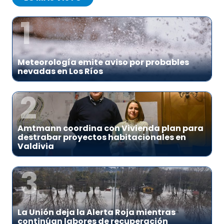
1
Meteorología emite aviso por probables
nevadas en Los Ríos
2
Amtmann coordina con Vivienda plan para
destrabar proyectos habitacionales en
Valdivia
3
La Unión deja la Alerta Roja mientras
continúan labores de recuperación