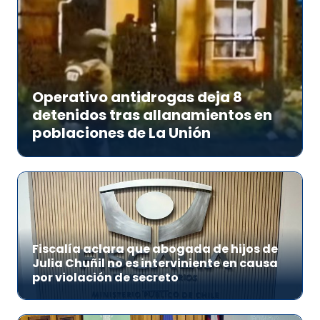
Operativo antidrogas deja 8
detenidos tras allanamientos en
poblaciones de La Unión
Fiscalía aclara que abogada de hijos de
Julia Chuñil no es interviniente en causa
por violación de secreto