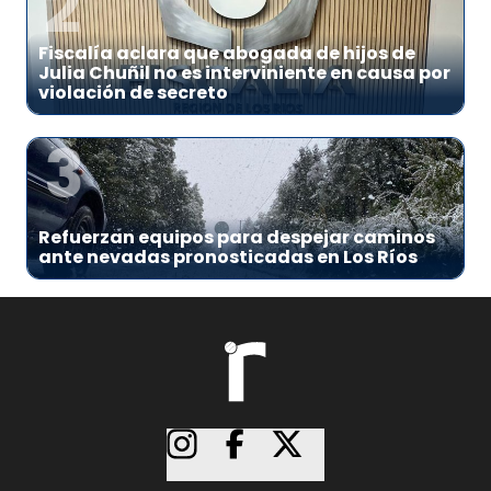
2
Fiscalía aclara que abogada de hijos de
Julia Chuñil no es interviniente en causa por
violación de secreto
3
Refuerzan equipos para despejar caminos
ante nevadas pronosticadas en Los Ríos