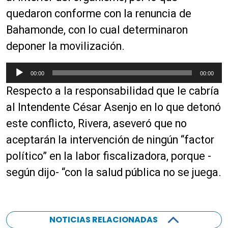
quedaron conforme con la renuncia de
Bahamonde, con lo cual determinaron
deponer la movilización.
R
00:00
00:00
e
Respecto a la responsabilidad que le cabría
p
r
al Intendente César Asenjo en lo que detonó
o
este conflicto, Rivera, aseveró que no
d
aceptarán la intervención de ningún “factor
u
c
político” en la labor fiscalizadora, porque -
t
según dijo- “con la salud pública no se juega.
o
r
d
e
NOTICIAS RELACIONADAS
a