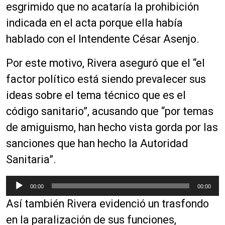
esgrimido que no acataría la prohibición
u
c
indicada en el acta porque ella había
t
hablado con el Intendente César Asenjo.
o
r
Por este motivo, Rivera aseguró que el “el
d
factor político está siendo prevalecer sus
e
a
ideas sobre el tema técnico que es el
u
código sanitario”, acusando que “por temas
d
de amiguismo, han hecho vista gorda por las
i
o
sanciones que han hecho la Autoridad
Sanitaria”.
R
00:00
00:00
e
Así también Rivera evidenció un trasfondo
p
r
en la paralización de sus funciones,