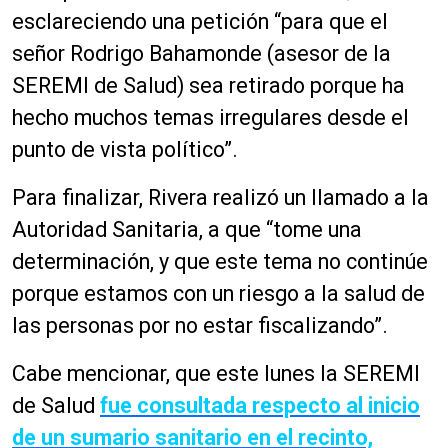
o
esclareciendo una petición “para que el
d
señor Rodrigo Bahamonde (asesor de la
u
c
SEREMI de Salud) sea retirado porque ha
t
hecho muchos temas irregulares desde el
o
punto de vista político”.
r
d
Para finalizar, Rivera realizó un llamado a la
e
a
Autoridad Sanitaria, a que “tome una
u
determinación, y que este tema no continúe
d
porque estamos con un riesgo a la salud de
i
o
las personas por no estar fiscalizando”.
Cabe mencionar, que este lunes la SEREMI
de Salud
fue consultada respecto al inicio
de un sumario sanitario en el recinto,