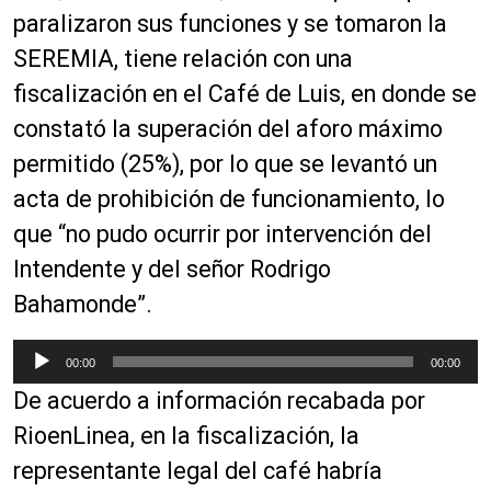
paralizaron sus funciones y se tomaron la
SEREMIA, tiene relación con una
fiscalización en el Café de Luis, en donde se
constató la superación del aforo máximo
permitido (25%), por lo que se levantó un
acta de prohibición de funcionamiento, lo
que “no pudo ocurrir por intervención del
Intendente y del señor Rodrigo
Bahamonde”.
R
00:00
00:00
e
De acuerdo a información recabada por
p
r
RioenLinea, en la fiscalización, la
o
representante legal del café habría
d