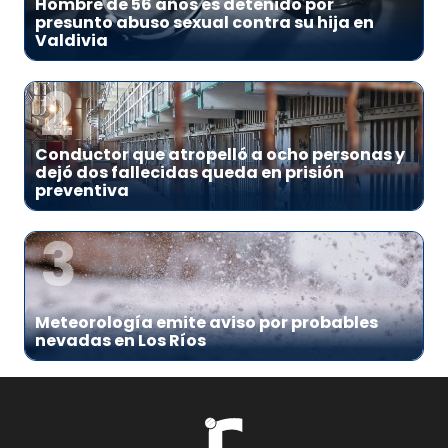
Hombre de 56 años es detenido por
presunto abuso sexual contra su hija en
Valdivia
2
Conductor que atropelló a ocho personas y
dejó dos fallecidas queda en prisión
preventiva
3
Meteorología emite aviso por probables
nevadas en Los Ríos