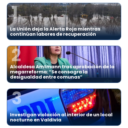
1
La Unión deja la Alerta Roja mientras
continúan labores de recuperación
2
Alcaldesa Amtmann tras aprobación de la
megarreforma: “Se consagra la
desigualdad entre comunas”
3
Investigan violación al interior de un local
nocturno en Valdivia