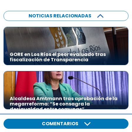
e
a
NOTICIAS RELACIONADAS
u
d
i
o
GORE en Los Ríos el peor evaluado tras
fiscalización de Transparencia
Alcaldesa Amtmann tras aprobación de la
megarreforma: “Se consagra la
desigualdad entre comunas”
COMENTARIOS