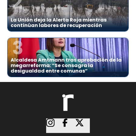
2
La Unión deja la Alerta Roja mientras
continúan labores de recuperación
3
Alcaldesa Amtmann tras aprobación de la
megarreforma: “Se consagra la
desigualdad entre comunas”