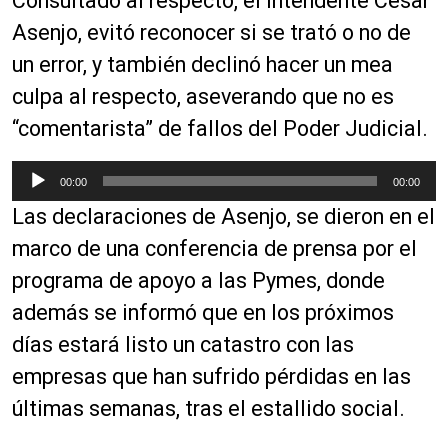
Consultado al respecto, el Intendente César
Asenjo, evitó reconocer si se trató o no de
un error, y también declinó hacer un mea
culpa al respecto, aseverando que no es
“comentarista” de fallos del Poder Judicial.
R
00:00
00:00
e
Las declaraciones de Asenjo, se dieron en el
p
r
marco de una conferencia de prensa por el
o
programa de apoyo a las Pymes, donde
d
además se informó que en los próximos
u
c
días estará listo un catastro con las
t
empresas que han sufrido pérdidas en las
o
últimas semanas, tras el estallido social.
r
d