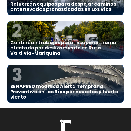
Refuerzan equipos para despejar caminos
ante nevadas pronosticadas en Los Ríos
2
Continúan trabajos para recuperar tramo
afectado por deslizamiento en Ruta
Valdivia-Mariquina
3
SENAPRED modifica Alerta Temprana
Preventiva en Los Ríos por nevadas y fuerte
viento