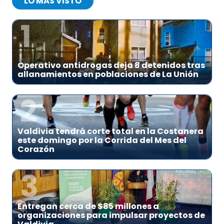
LO MÁS VISTO
1
Operativo antidrogas deja 8 detenidos tras
allanamientos en poblaciones de La Unión
2
Valdivia tendrá corte total en la Costanera
este domingo por la Corrida del Mes del
Corazón
3
Entregan cerca de $85 millones a
organizaciones para impulsar proyectos de