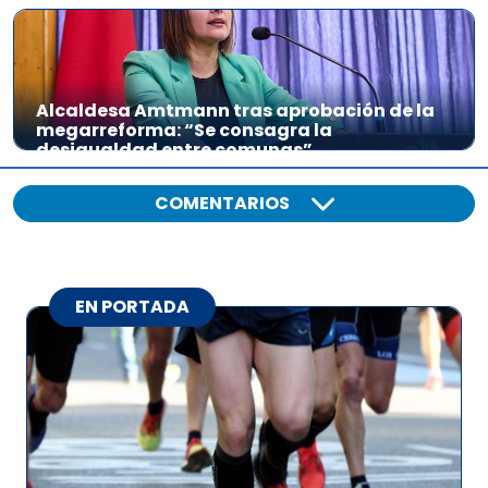
Alcaldesa Amtmann tras aprobación de la
megarreforma: “Se consagra la
desigualdad entre comunas”
COMENTARIOS
EN PORTADA