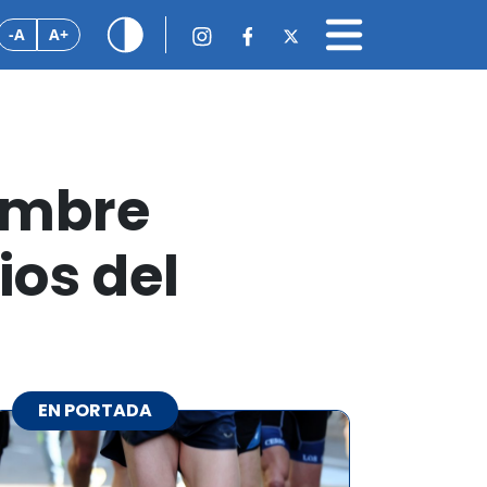
-A
A+
embre
ios del
EN PORTADA