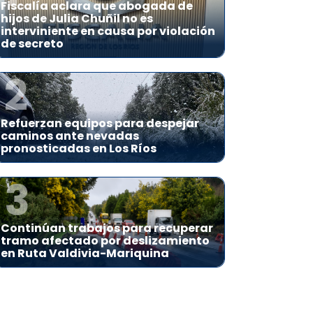
Fiscalía aclara que abogada de
hijos de Julia Chuñil no es
interviniente en causa por violación
de secreto
2
Refuerzan equipos para despejar
caminos ante nevadas
pronosticadas en Los Ríos
3
Continúan trabajos para recuperar
tramo afectado por deslizamiento
en Ruta Valdivia-Mariquina