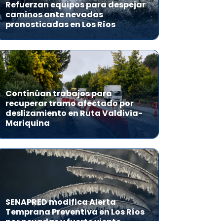
Refuerzan equipos para despejar
caminos ante nevadas
pronosticadas en Los Ríos
Continúan trabajos para
recuperar tramo afectado por
deslizamiento en Ruta Valdivia-
Mariquina
SENAPRED modifica Alerta
Temprana Preventiva en Los Ríos