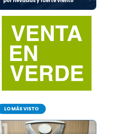
por nevadas y fuerte viento
LO MÁS VISTO
1