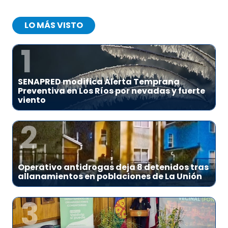
LO MÁS VISTO
1
SENAPRED modifica Alerta Temprana
Preventiva en Los Ríos por nevadas y fuerte
viento
2
Operativo antidrogas deja 8 detenidos tras
allanamientos en poblaciones de La Unión
3