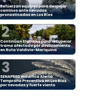
Refuerzan equipos para despejar
caminos ante nevadas
pronosticadas en Los Ríos
2
Continúan trabajos para recuperar
tramo afectado por deslizamiento
en Ruta Valdivia-Mariquina
3
SENAPRED modifica Alerta
Temprana Preventiva en Los Ríos
por nevadas y fuerte viento