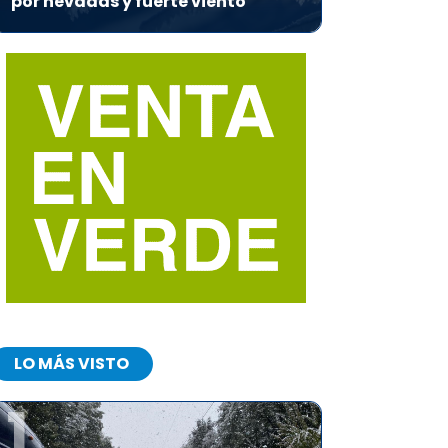
por nevadas y fuerte viento
LO MÁS VISTO
1