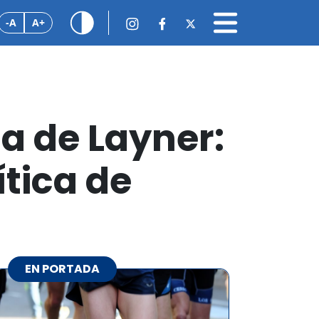
-A
A+
a de Layner:
tica de
EN PORTADA