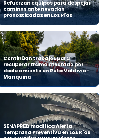
Refuerzan equipos para despejar
caminos ante nevadas
pronosticadas en Los Ríos
Continúan trabajos para
recuperar tramo afectado por
deslizamiento en Ruta Valdivia-
Mariquina
SENAPRED modifica Alerta
Temprana Preventiva en Los Ríos