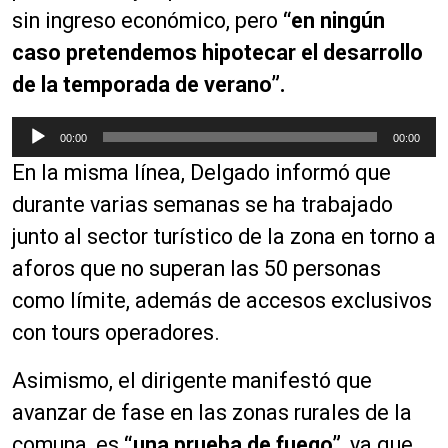
sin ingreso económico, pero
“en ningún
caso pretendemos hipotecar el desarrollo
de la temporada de verano”.
R
00:00
00:00
e
En la misma línea, Delgado informó que
p
r
durante varias semanas se ha trabajado
o
junto al sector turístico de la zona en torno a
d
aforos que no superan las 50 personas
u
c
como límite, además de accesos exclusivos
t
con tours operadores.
o
r
Asimismo, el dirigente manifestó que
d
avanzar de fase en las zonas rurales de la
e
a
comuna, es
“una prueba de fuego”
, ya que